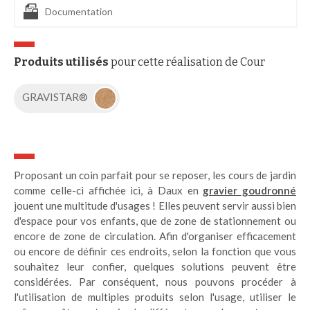
Documentation
Produits utilisés
pour cette réalisation de Cour
GRAVISTAR®
e contenu de ce site vous intéresse
on aimerait bien vous accompagner
Proposant un coin parfait pour se reposer, les cours de jardin
comme celle-ci affichée ici, à Daux en
gravier goudronné
jouent une multitude d'usages ! Elles peuvent servir aussi bien
d'espace pour vos enfants, que de zone de stationnement ou
encore de zone de circulation. Afin d'organiser efficacement
es :
ou encore de définir ces endroits, selon la fonction que vous
ogle
souhaitez leur confier, quelques solutions peuvent être
considérées. Par conséquent, nous pouvons procéder à
ence
l'utilisation de multiples produits selon l'usage, utiliser le