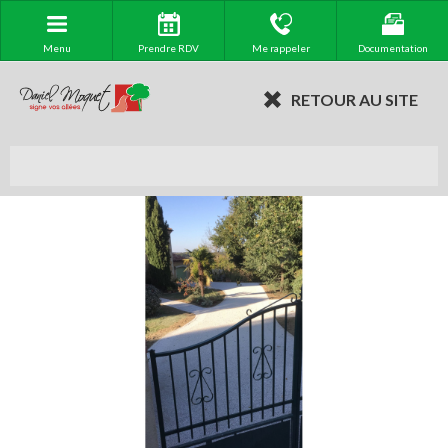
Menu
Prendre RDV
Me rappeler
Documentation
RETOUR AU SITE