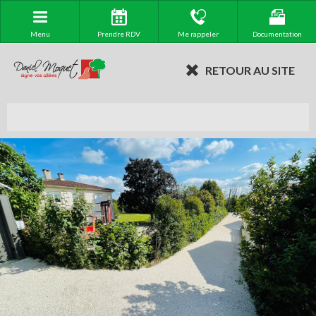
Menu
Prendre RDV
Me rappeler
Documentation
RETOUR AU SITE