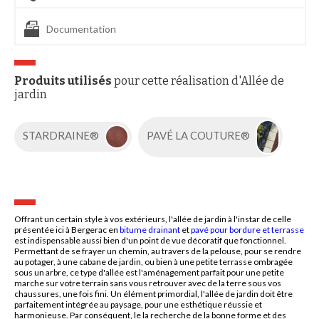
Documentation
Produits utilisés
pour cette réalisation d'Allée de
jardin
STARDRAINE®
PAVÉ LA COUTURE®
Offrant un certain style à vos extérieurs, l'allée de jardin à l'instar de celle
présentée ici à Bergerac en
bitume drainant
et
pavé pour bordure et terrasse
est indispensable aussi bien d'un point de vue décoratif que fonctionnel.
Permettant de se frayer un chemin, au travers de la pelouse, pour se rendre
au potager, à une cabane de jardin, ou bien à une petite terrasse ombragée
sous un arbre, ce type d'allée est l'aménagement parfait pour une petite
marche sur votre terrain sans vous retrouver avec de la terre sous vos
chaussures, une fois fini. Un élément primordial, l'allée de jardin doit être
parfaitement intégrée au paysage, pour une esthétique réussie et
harmonieuse. Par conséquent, le la recherche de la bonne forme et des