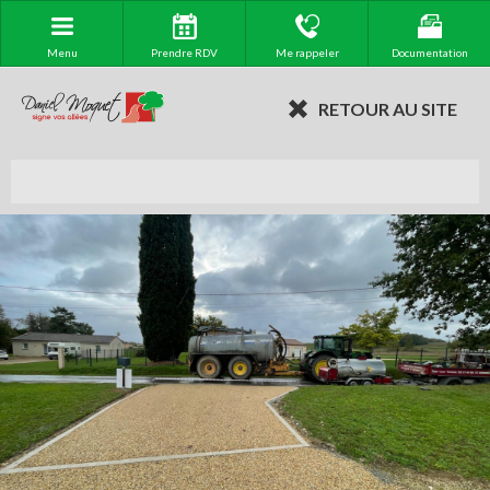
Menu
Prendre RDV
Me rappeler
Documentation
RETOUR AU SITE