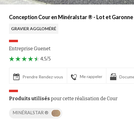
Conception Cour en Minéralstar ® - Lot et Garonne
GRAVIER AGGLOMÉRÉ
Entreprise Guenet
4,5/5
Me rappeler
Prendre Rendez-vous
Docume
Produits utilisés
pour cette réalisation de Cour
MINÉRALSTAR ®
Axeptio consent
Plateforme de Gestion du Consentement : Personnalisez vos Options