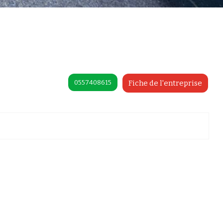
0557408615
Fiche de l'entreprise