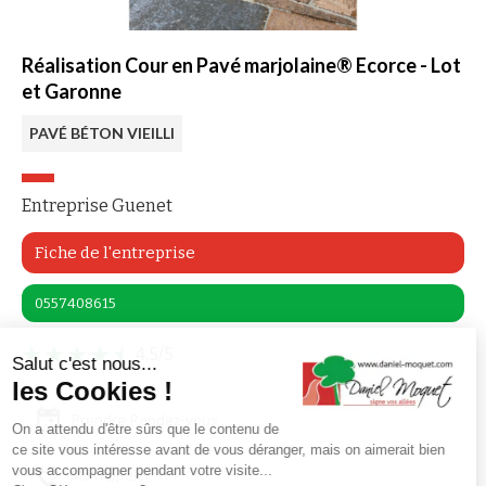
Réalisation Cour en Pavé marjolaine® Ecorce - Lot
et Garonne
PAVÉ BÉTON VIEILLI
Entreprise Guenet
Fiche de l'entreprise
0557408615
4,5/5
Salut c'est nous...
les Cookies !
Prendre Rendez-vous
On a attendu d'être sûrs que le contenu de
ce site vous intéresse avant de vous déranger, mais on aimerait bien
vous accompagner pendant votre visite...
Me rappeler