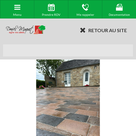
Menu
Prendre RDV
Me rappeler
Documentation
RETOUR AU SITE