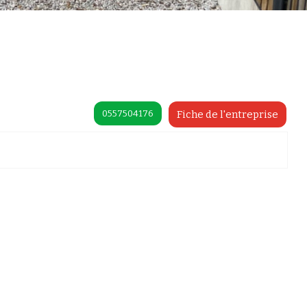
0557504176
Fiche de l'entreprise
préférences pour contrôler la manière dont vos informations sont manipulées.