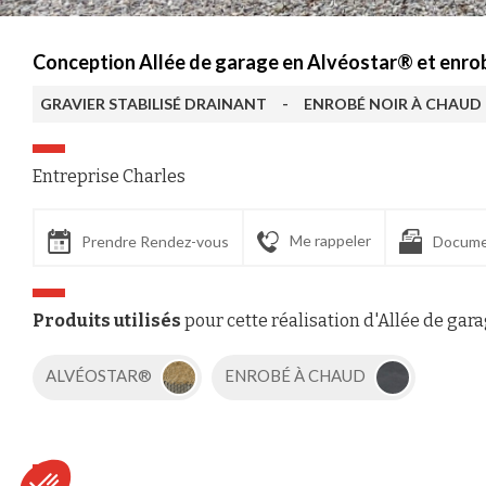
Conception Allée de garage en Alvéostar® et enrob
GRAVIER STABILISÉ DRAINANT
-
ENROBÉ NOIR À CHAUD
Entreprise Charles
Me rappeler
Prendre Rendez-vous
Docume
Produits utilisés
pour cette réalisation d'Allée de gar
ALVÉOSTAR®
ENROBÉ À CHAUD
Axeptio consent
Plateforme de Gestion du Consentement : Personnalisez vos Options
Notre plateforme vous permet d'adapter et de gérer vos paramètres de confident