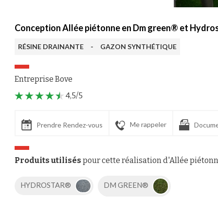
Conception Allée piétonne en Dm green® et Hydro
RÉSINE DRAINANTE
-
GAZON SYNTHÉTIQUE
Entreprise Bove
4,5/5
Me rappeler
Prendre Rendez-vous
Docume
Produits utilisés
pour cette réalisation d'Allée piéton
HYDROSTAR®
DM GREEN®
Axeptio consent
Plateforme de Gestion du Consentement : Personnalisez vos Options