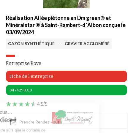
Réalisation Allée piétonne en Dm green® et
Minéralstar ® à Saint-Rambert-d´Albon conçue le
03/09/2024
GAZON SYNTHÉTIQUE
-
GRAVIER AGGLOMÉRÉ
Entreprise Bove
Fiche de l'entreprise
0474298310
4,5/5
t c'est nous...
 Cookies !
Prendre Rendez-vous
attendu d'être sûrs que le contenu de