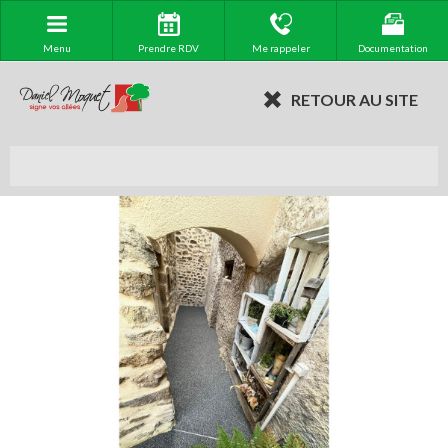
Menu
Prendre RDV
Me rappeler
Documentation
RETOUR AU SITE