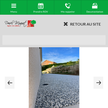
Menu
Prendre RDV
Me rappeler
Documentation
RETOUR AU SITE