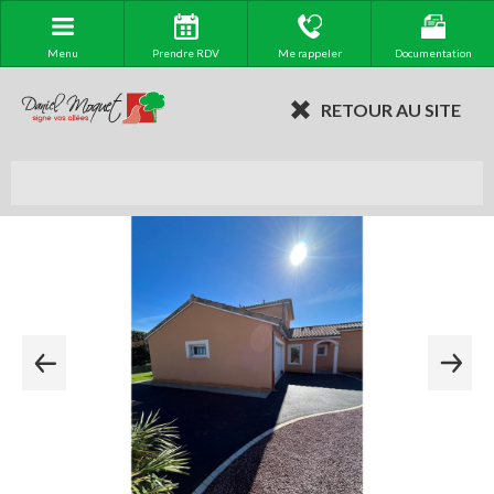
Menu
Prendre RDV
Me rappeler
Documentation
RETOUR AU SITE