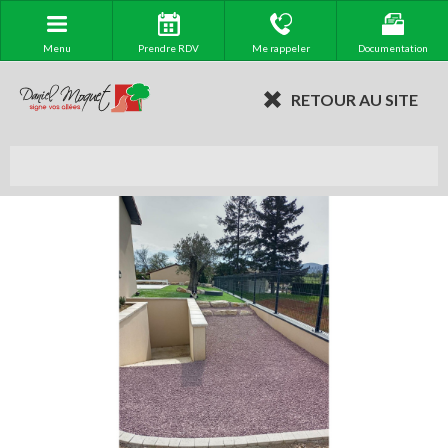
Menu
Prendre RDV
Me rappeler
Documentation
RETOUR AU SITE