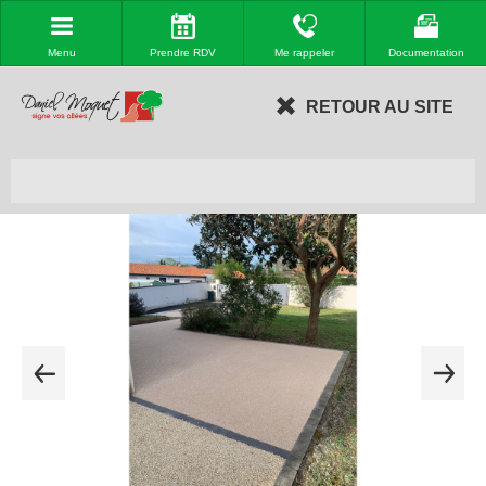
Menu
Prendre RDV
Me rappeler
Documentation
RETOUR AU SITE