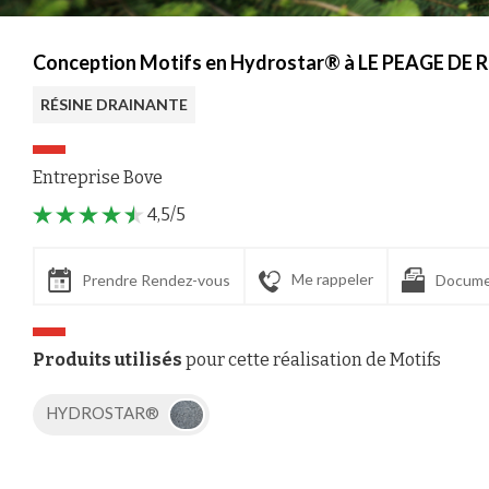
Conception Motifs en Hydrostar® à LE PEAGE DE 
RÉSINE DRAINANTE
Entreprise Bove
4,5/5
Me rappeler
Prendre Rendez-vous
Docume
Produits utilisés
pour cette réalisation de Motifs
HYDROSTAR®
Axeptio consent
Plateforme de Gestion du Consentement : Personnalisez vos Options