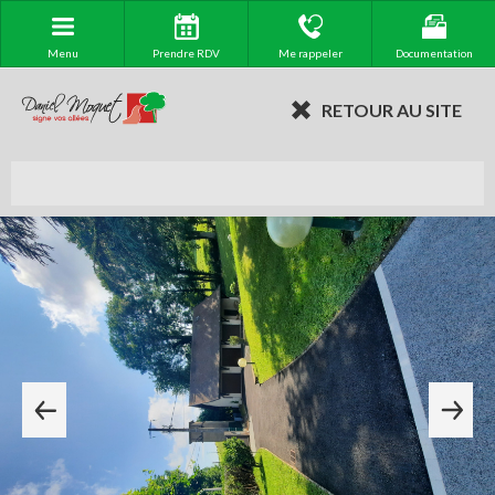
Menu
Prendre RDV
Me rappeler
Documentation
RETOUR AU SITE