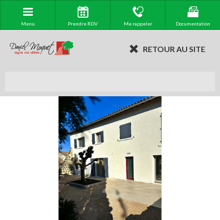
Menu
Prendre RDV
Me rappeler
Documentation
RETOUR AU SITE