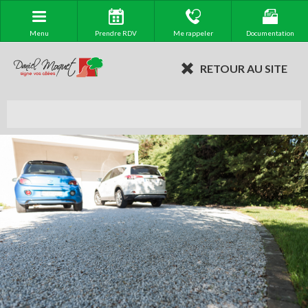
Menu
Prendre RDV
Me rappeler
Documentation
RETOUR AU SITE