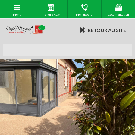
Menu
Prendre RDV
Me rappeler
Documentation
RETOUR AU SITE