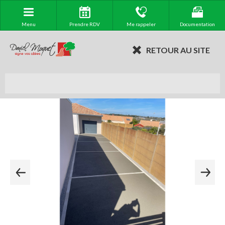
Menu
Prendre RDV
Me rappeler
Documentation
RETOUR AU SITE