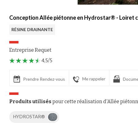
Conception Allée piétonne en Hydrostar® - Loiret 
RÉSINE DRAINANTE
Entreprise Requet
4,5/5
Me rappeler
Prendre Rendez-vous
Docume
Produits utilisés
pour cette réalisation d'Allée piéton
HYDROSTAR®
Axeptio consent
Plateforme de Gestion du Consentement : Personnalisez vos Options