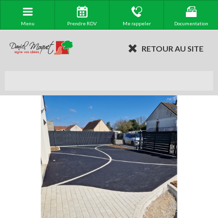
Menu
Prendre RDV
Me rappeler
Documentation
RETOUR AU SITE