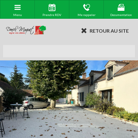
Menu
Prendre RDV
Me rappeler
Documentation
RETOUR AU SITE