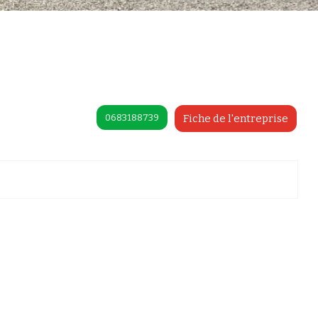
0683188739
Fiche de l'entreprise