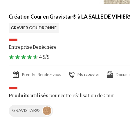
Création Cour en Gravistar® à LA SALLE DE VIHIER
GRAVIER GOUDRONNÉ
Entreprise Denéchère
4,5/5
Me rappeler
Prendre Rendez-vous
Docume
Produits utilisés
pour cette réalisation de Cour
GRAVISTAR®
Axeptio consent
Plateforme de Gestion du Consentement : Personnalisez vos Options