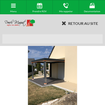
Menu
Prendre RDV
Me rappeler
Documentation
RETOUR AU SITE