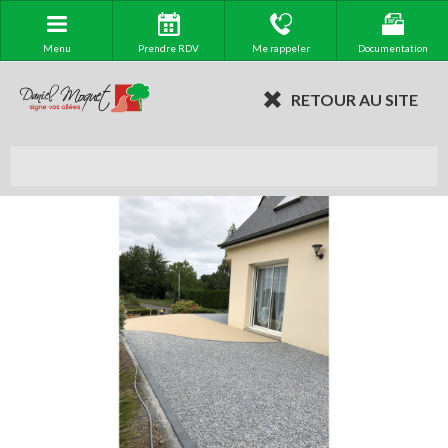
Menu
Prendre RDV
Me rappeler
Documentation
RETOUR AU SITE