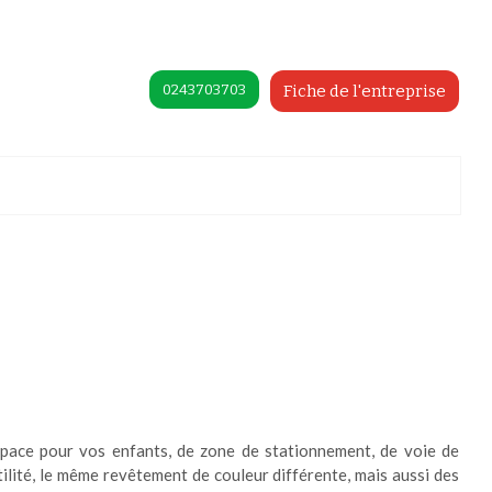
0243703703
Fiche de l'entreprise
space pour vos enfants, de zone de stationnement, de voie de
ilité, le même revêtement de couleur différente, mais aussi des
préférences pour contrôler la manière dont vos informations sont manipulées.