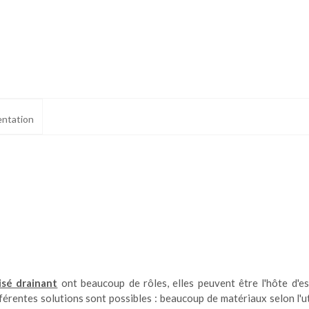
ntation
lisé drainant
ont beaucoup de rôles, elles peuvent être l'hôte d'e
férentes solutions sont possibles : beaucoup de matériaux selon l'ut
ialité, en garantissant la conformité avec les réglementations. Personnalisez vos 