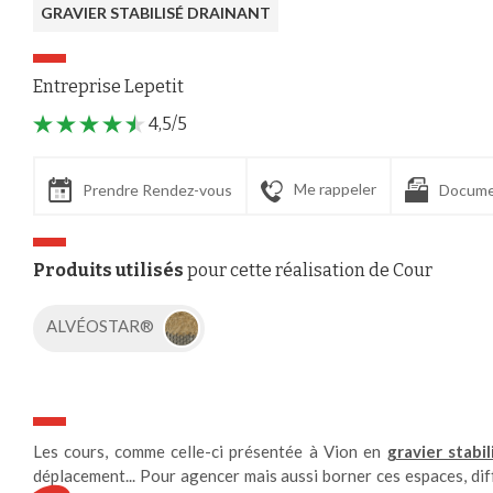
GRAVIER STABILISÉ DRAINANT
Entreprise Lepetit
4,5/5
Me rappeler
Prendre Rendez-vous
Docume
Produits utilisés
pour cette réalisation de Cour
ALVÉOSTAR®
Les cours, comme celle-ci présentée à Vion en
gravier stabi
Axeptio consent
Plateforme de Gestion du Consentement : Personnalisez vos Options
déplacement... Pour agencer mais aussi borner ces espaces, dif
Notre plateforme vous permet d'adapter et de gérer vos paramètres de confident