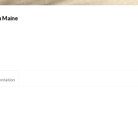
u Maine
ntation