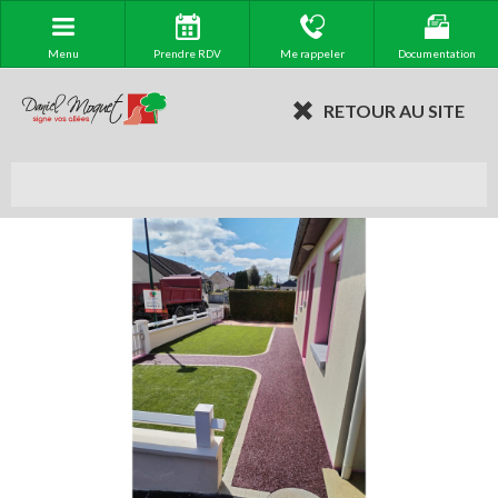
Menu
Prendre RDV
Me rappeler
Documentation
RETOUR AU SITE