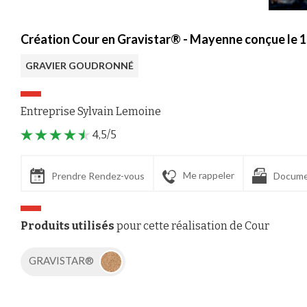
Création Cour en Gravistar® - Mayenne conçue le 
GRAVIER GOUDRONNÉ
Entreprise Sylvain Lemoine
4,5/5
Me rappeler
Prendre Rendez-vous
Docume
Produits utilisés
pour cette réalisation de Cour
GRAVISTAR®
Axeptio consent
Plateforme de Gestion du Consentement : Personnalisez vos Options