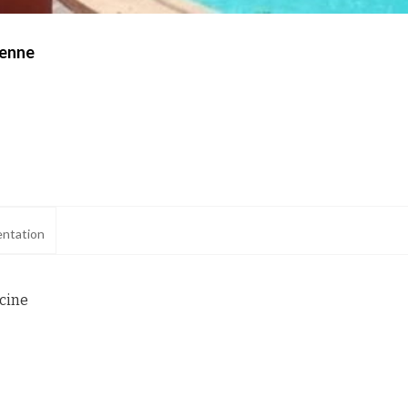
yenne
ntation
scine