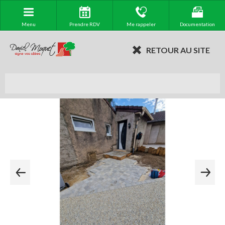
Menu
Prendre RDV
Me rappeler
Documentation
RETOUR AU SITE