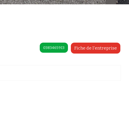
0383465913
Fiche de l'entreprise