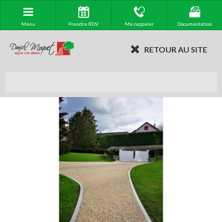
Menu
Prendre RDV
Me rappeler
Documentation
RETOUR AU SITE