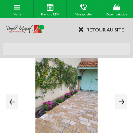
Menu
Prendre RDV
Me rappeler
Documentation
RETOUR AU SITE