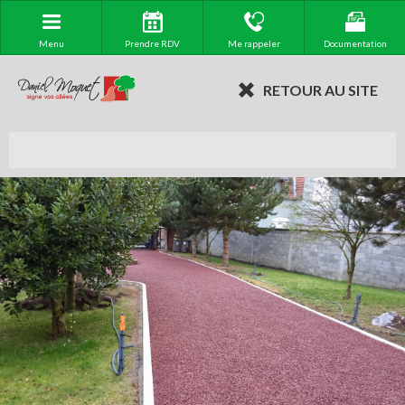
Menu
Prendre RDV
Me rappeler
Documentation
RETOUR AU SITE