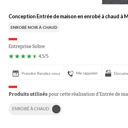
Conception Entrée de maison en enrobé à chaud à 
ENROBÉ NOIR À CHAUD
Entreprise Sobre
4,5/5
Me rappeler
Prendre Rendez-vous
Docume
Produits utilisés
pour cette réalisation d'Entrée de m
ENROBÉ À CHAUD
Axeptio consent
Plateforme de Gestion du Consentement : Personnalisez vos Options