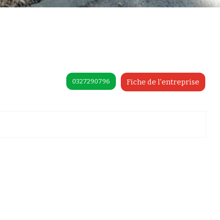
0327290796
Fiche de l'entreprise