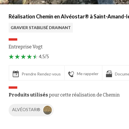
Réalisation Chemin en Alvéostar® à Saint-Amand-l
GRAVIER STABILISÉ DRAINANT
Entreprise Vogt
4,5/5
Me rappeler
Prendre Rendez-vous
Docume
Produits utilisés
pour cette réalisation de Chemin
ALVÉOSTAR®
Axeptio consent
Plateforme de Gestion du Consentement : Personnalisez vos Options