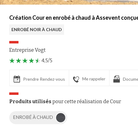
Création Cour en enrobé à chaud à Assevent conçue
ENROBÉ NOIR À CHAUD
Entreprise Vogt
4,5/5
Me rappeler
Prendre Rendez-vous
Docume
Produits utilisés
pour cette réalisation de Cour
ENROBÉ À CHAUD
Axeptio consent
Plateforme de Gestion du Consentement : Personnalisez vos Options