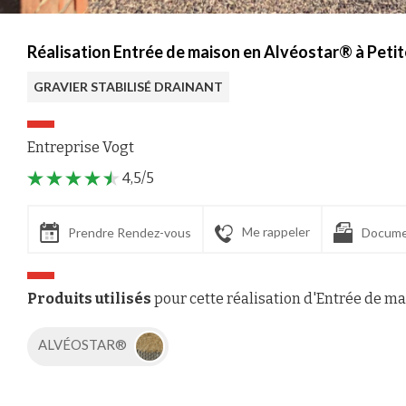
Réalisation Entrée de maison en Alvéostar® à Peti
GRAVIER STABILISÉ DRAINANT
Entreprise Vogt
4,5/5
Me rappeler
Prendre Rendez-vous
Docume
Produits utilisés
pour cette réalisation d'Entrée de m
ALVÉOSTAR®
Axeptio consent
Plateforme de Gestion du Consentement : Personnalisez vos Options