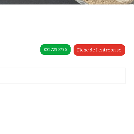
0327290796
Fiche de l'entreprise