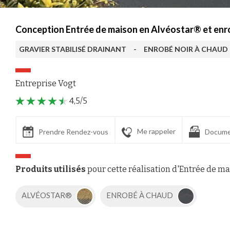
Conception Entrée de maison en Alvéostar® et enro
GRAVIER STABILISÉ DRAINANT
-
ENROBÉ NOIR À CHAUD
Entreprise Vogt
4,5/5
Me rappeler
Prendre Rendez-vous
Docume
Produits utilisés
pour cette réalisation d'Entrée de m
ALVÉOSTAR®
ENROBÉ À CHAUD
Axeptio consent
Plateforme de Gestion du Consentement : Personnalisez vos Options