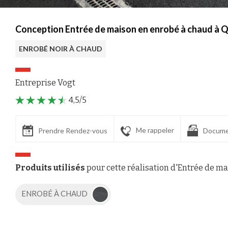
Conception Entrée de maison en enrobé à chaud à Q
ENROBÉ NOIR À CHAUD
Entreprise Vogt
4,5/5
Me rappeler
Prendre Rendez-vous
Docume
Produits utilisés
pour cette réalisation d'Entrée de m
ENROBÉ À CHAUD
Axeptio consent
Plateforme de Gestion du Consentement : Personnalisez vos Options