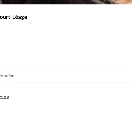
court-Léage
ntation
scine