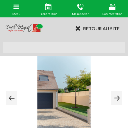
Menu
Prendre RDV
Me rappeler
Documentation
RETOUR AU SITE