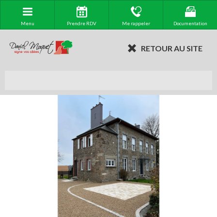
Menu
Prendre RDV
Me rappeler
Documentation
RETOUR AU SITE