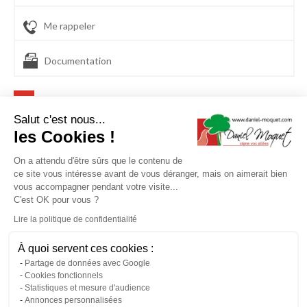
Me rappeler
Documentation
Produits utilisés
pour cette réalisation d'Allée de
Salut c'est nous...
garage
les Cookies !
STARDRAINE®
On a attendu d'être sûrs que le contenu de
ce site vous intéresse avant de vous déranger, mais on aimerait bien
vous accompagner pendant votre visite...
C'est OK pour vous ?
Lire la politique de confidentialité
L'allée de garage, comme celle réalisée à Wailly en
bitume
À quoi servent ces cookies :
drainant
et affichée en photo est le chemin qui favorise les
Partage de données avec Google
allées et venues de véhicules sur votre terrain.
Cookies fonctionnels
Nécessairement inébranlable pour pouvoir supporter une
Statistiques et mesure d'audience
utilisation durable, le revêtement constituant votre allée de
Annonces personnalisées