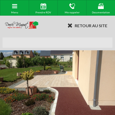
Menu
Prendre RDV
Me rappeler
Documentation
RETOUR AU SITE