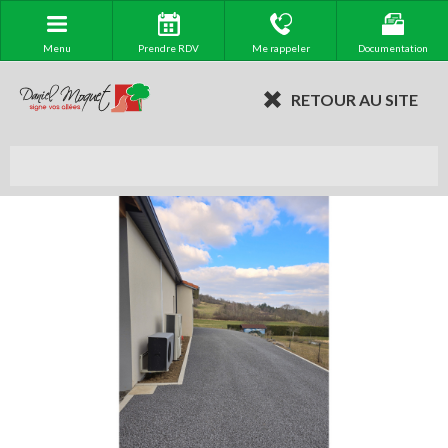
Menu
Prendre RDV
Me rappeler
Documentation
RETOUR AU SITE